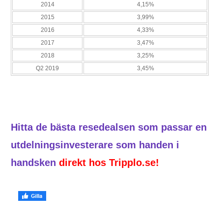
2014
4,15%
2015
3,99%
2016
4,33%
2017
3,47%
2018
3,25%
Q2 2019
3,45%
Hitta de bästa resedealsen som passar en
utdelningsinvesterare som handen i
handsken
direkt hos Tripplo.se!