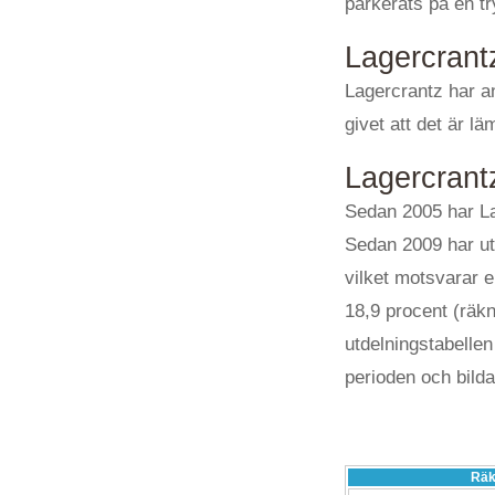
parkerats på en tr
Lagercrantz
Lagercrantz har an
givet att det är l
Lagercrantz
Sedan 2005 har Lage
Sedan 2009 har utde
vilket motsvarar e
18,9 procent (räkna
utdelningstabellen
perioden och bilda
Räk