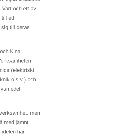
 Vart och ett av
ill ett
ig till deras
och Kina.
. Verksamheten
nics (elektriskt
knik o.s.v.) och
livsmedel,
z verksamhet, men
 på med jämnt
andelen har