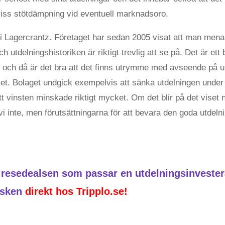
viss stötdämpning vid eventuell marknadsoro.
er i Lagercrantz. Företaget har sedan 2005 visat att man mena
ch utdelningshistoriken är riktigt trevlig att se på. Det är et
t och då är det bra att det finns utrymme med avseende på u
llet. Bolaget undgick exempelvis att sänka utdelningen under
t vinsten minskade riktigt mycket. Om det blir på det viset n
vi inte, men förutsättningarna för att bevara den goda utdeln
a resedealsen som passar en utdelningsinveste
dsken
direkt hos Tripplo.se!