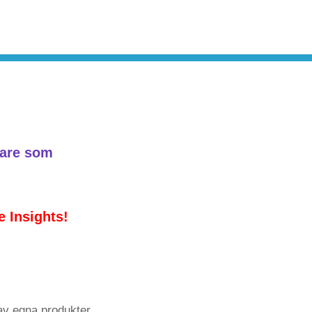
rare som
 Insights!
av egna produkter