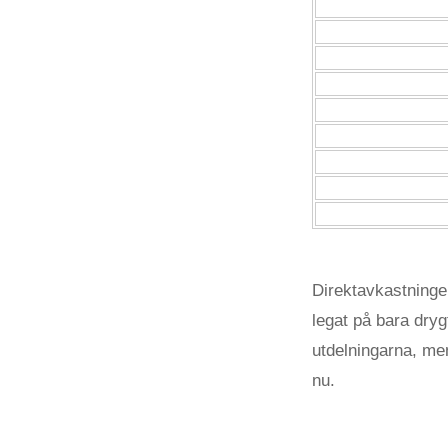
Direktavkastningen
legat på bara drygt
utdelningarna, men
nu.