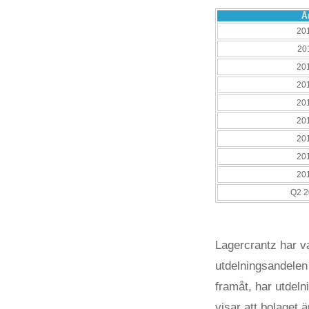
Å
20
20
20
20
20
20
20
20
20
Q2 2
Lagercrantz har var
utdelningsandelen 
framåt, har utdeln
visar att bolaget 