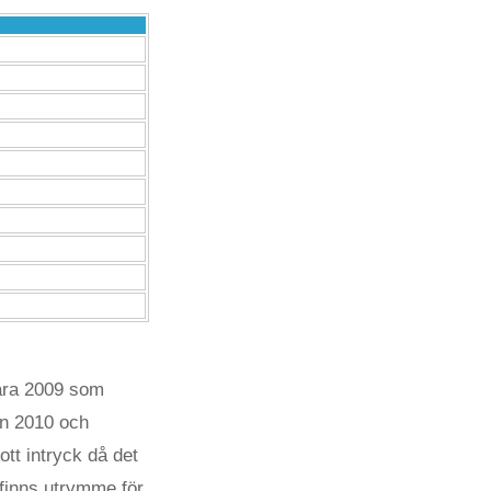
 bara 2009 som
ån 2010 och
ott intryck då det
 finns utrymme för