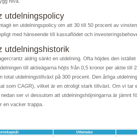
ygg nivå.
 utdelningspolicy
tagit en utdelningspolicy om att 30 till 50 procent av vinsten
ämpligt med hänseende till kassaflödet och investeringsbehov
 utdelningshistorik
rcrantz aldrig sänkt en utdelning. Ofta höjdes den istället fr
lningen till aktieägarna höjts från 0,5 kronor per aktie till 2
n total utdelningstillväxt på 300 procent. Den årliga utdelning
t som CAGR), vilket är en otroligt stark tillväxt. Om vi tar en
 nedan ser vi dessutom att utdelningshöjningarna är jämnt f
r en vacker trappa.
enskapsår
Utbetalas