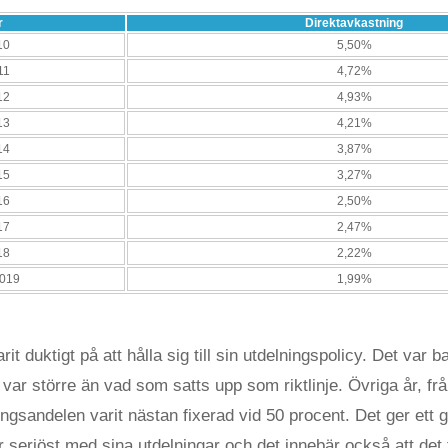
r
Direktavkastning
10
5,50%
11
4,72%
12
4,93%
13
4,21%
14
3,87%
15
3,27%
16
2,50%
17
2,47%
18
2,22%
019
1,99%
it duktigt på att hålla sig till sin utdelningspolicy. Det var
var större än vad som satts upp som riktlinje. Övriga år, fr
ingsandelen varit nästan fixerad vid 50 procent. Det ger ett g
är seriöst med sina utdelningar och det innebär också att det