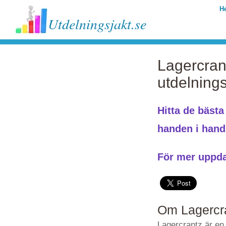
H
Utdelningsjakt.se
Lagercran
utdelnings
Hitta de bäst
handen i han
För mer uppda
Om Lagercra
Lagercrantz är en