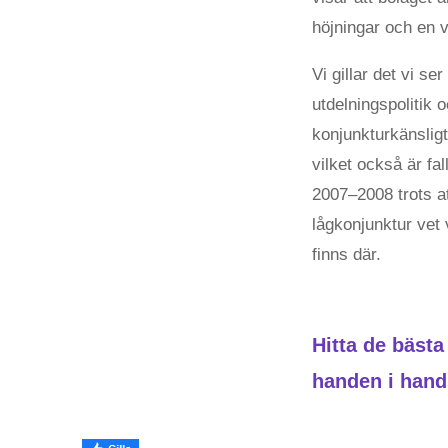
höjningar och en 
Vi gillar det vi s
utdelningspolitik o
konjunkturkänslig
vilket också är fa
2007–2008 trots at
lågkonjunktur vet 
finns där.
Hitta de bäst
handen i han