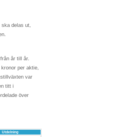
 ska delas ut,
en.
ån år till år.
 kronor per aktie,
stillväxten var
 titt i
ördelade över
Utdelning