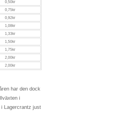
0,50kr
0,75kr
0,92kr
1,08kr
1,33kr
1,50kr
1,75kr
2,00kr
2,00kr
 åren har den dock
llväxten i
 i Lagercrantz just