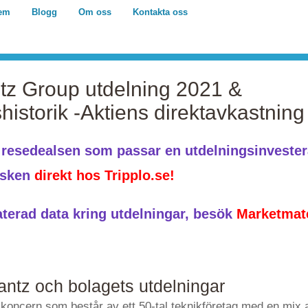
em
Blogg
Om oss
Kontakta oss
tz Group utdelning 2021 &
historik -Aktiens direktavkastning
a resedealsen som passar en utdelningsinveste
dsken
direkt hos Tripplo.se!
terad data kring utdelningar, besök
Marketmate
ntz och bolagets utdelningar
 koncern som består av ett 50-tal teknikföretag med en mix 