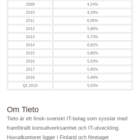
2009
4,24%
2010
4,29%
2011
6,06%
2012
5,99%
2013
5,73%
2014
6,92%
2015
5,85%
2016
5,53%
2017
5,95%
2018
5,49%
Q1 2019
5,53%
Om Tieto
Tieto är ett finsk-svenskt IT-bolag som sysslar med
framförallt konsultverksamhet och IT-utveckling.
Huvudkontoret ligger i Finland och företaget