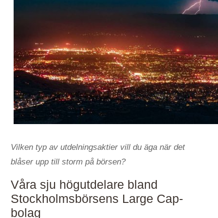
Vilken typ av utdelningsaktier vill du äga när det
blåser upp till storm på börsen?
Våra sju högutdelare bland
Stockholmsbörsens Large Cap-
bolag