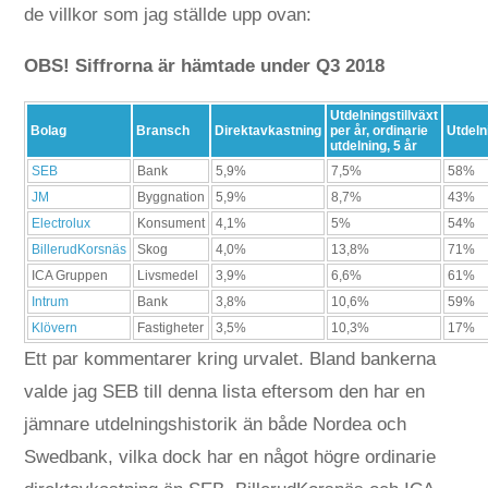
de villkor som jag ställde upp ovan:
OBS! Siffrorna är hämtade under Q3 2018
Utdelningstillväxt
Bolag
Bransch
Direktavkastning
per år, ordinarie
Utdeln
utdelning, 5 år
SEB
Bank
5,9%
7,5%
58%
JM
Byggnation
5,9%
8,7%
43%
Electrolux
Konsument
4,1%
5%
54%
BillerudKorsnäs
Skog
4,0%
13,8%
71%
ICA Gruppen
Livsmedel
3,9%
6,6%
61%
Intrum
Bank
3,8%
10,6%
59%
Klövern
Fastigheter
3,5%
10,3%
17%
Ett par kommentarer kring urvalet. Bland bankerna
valde jag SEB till denna lista eftersom den har en
jämnare utdelningshistorik än både Nordea och
Swedbank, vilka dock har en något högre ordinarie